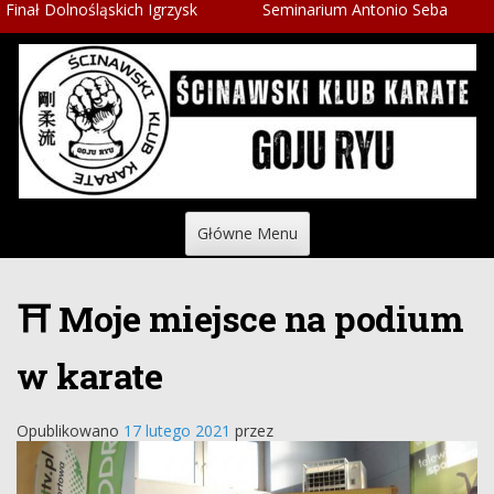
ich Igrzysk
Seminarium Antonio Seba
Karate olimpij
Główne Menu
⛩ Moje miejsce na podium
w karate
Opublikowano
17 lutego 2021
przez