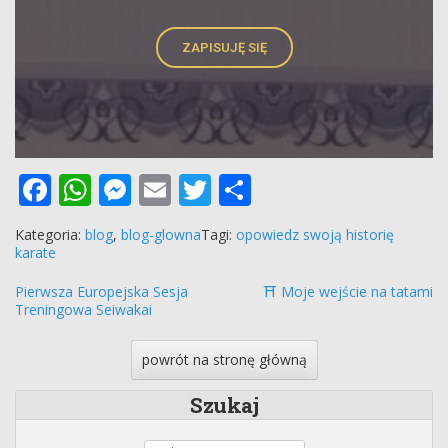
ZAPISUJĘ SIĘ
Facebook
WhatsApp
Messenger
Email
Twitter
Podziel
się
Kategoria:
blog
,
blog-glowna
Tagi:
opowiedz swoją historię
karate
Pierwsza Europejska Sesja
⛩ Moje wejście na tatami
Treningowa Seiwakai
powrót na stronę główną
Szukaj