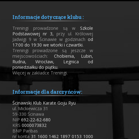
Informacje dotyczące klubu :
Treningi prowadzone są w
Szkole
Podstawowej nr 3,
przy ul. Królowej
Jadwigi 9 w Ścinawie w godzinach
od
17:00 do 19:30 we wtorki i czwartki.
Treningi prowadzone są jeszcze w
miejscowościach:
Chobienia, Lubin,
Rudna, Wrocław, Legnica od
poniedziałku do piątku.
Więcej w zakładce Treningi.
Informacje dla darczyńców:
Ścinawski Klub Karate Goju Ryu
ul. Mickiewicza 31
59-330 Ścinawa
NIP
692-22-62-680
KRS
0000073832
BNP Paribas
nr konta
31 1600 1462 1897 0153 1000