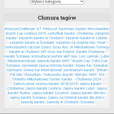
Chmura tagów
#GaszynChallenge
67. Plebiscyt Sportowy Gazety Wrocławskiej
Arashi Cup Legnica 2019
certyfikat karate
Chobienia
egzamin
karate
egzamin karate w Chobieni
egzamin karate w Lubinie
egzamin karate w Ścinawie
egzamin na stopnie kyu
Finał
Dolnośląskich Igrzysk Dzieci
Goju Ryu
IX Mikołajkowy Turnieju
Karate w Chobieni
JKF Goju Kai Poland
Karate Chobienia
karate Ścinawa
konsultacje kumite wkf
kyu
Leo Lipinski
Lubin
Międzynarodowe zawody karate WKF "Arashi Cup
Odra Cup
Ścinawa
opowiedz swoją historię karate
Seiwa Kai
Seiwakai
Germany
Seiwa Kai International
seminarium karate
Shihan
Pál Gila
Shuseikan
Trutnovsky dracek
Wińsko
WKF
XIV
Otwarty Mikołajkowy Turniej Karate - Chobienia 2024
Zakończenie sezonu karate 2018/2019
zapisy karate
Chobienia
zapisy karate Legnica
zapisy karate Lubin
zapisy
karate Rudna
zapisy karate Szczecin
zapisy karate Wińsko
zapisy karate Ścinawa
Zapisy na treningi karate dla dzieci
zawody karate
zawody w Chobieni
Ścinawa