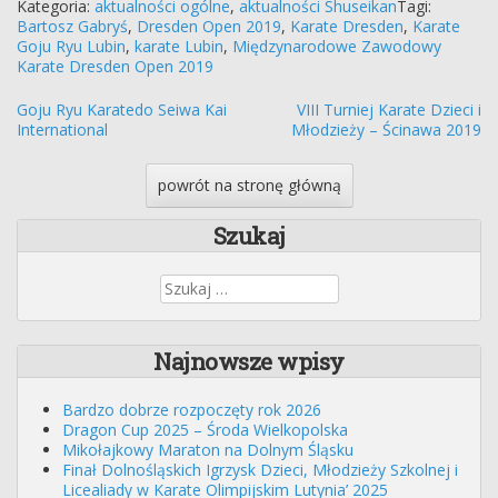
Kategoria:
aktualności ogólne
,
aktualności Shuseikan
Tagi:
Bartosz Gabryś
,
Dresden Open 2019
,
Karate Dresden
,
Karate
Goju Ryu Lubin
,
karate Lubin
,
Międzynarodowe Zawodowy
Karate Dresden Open 2019
Post
Goju Ryu Karatedo Seiwa Kai
VIII Turniej Karate Dzieci i
International
Młodzieży – Ścinawa 2019
navigation
powrót na stronę główną
Szukaj
Szukaj:
Najnowsze wpisy
Bardzo dobrze rozpoczęty rok 2026
Dragon Cup 2025 – Środa Wielkopolska
Mikołajkowy Maraton na Dolnym Śląsku
Finał Dolnośląskich Igrzysk Dzieci, Młodzieży Szkolnej i
Licealiady w Karate Olimpijskim Lutynia’ 2025