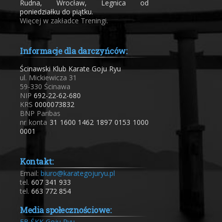
Rudna, Wrocław, Legnica od
poniedziałku do piątku.
Więcej w zakładce Treningi.
Informacje dla darczyńców:
Ścinawski Klub Karate Goju Ryu
ul. Mickiewicza 31
59-330 Ścinawa
NIP
692-22-62-680
KRS
0000073832
BNP Paribas
nr konta
31 1600 1462 1897 0153 1000
0001
Kontakt:
Email:
biuro@karategojuryu.pl
tel.
607 341 933
tel.
663 772 854
Media społecznościowe:
FB ŚKK Goju Ryu