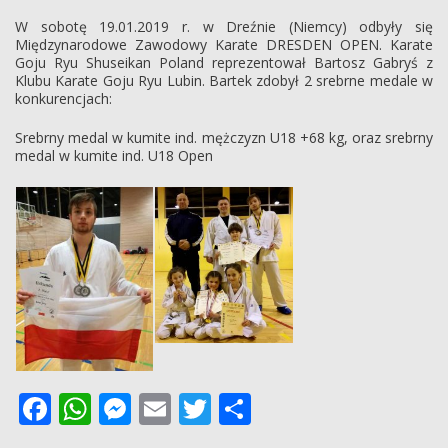
się
W sobotę 19.01.2019 r. w Dreźnie (Niemcy) odbyły się
Międzynarodowe Zawodowy Karate DRESDEN OPEN. Karate
Goju Ryu Shuseikan Poland reprezentował Bartosz Gabryś z
Klubu Karate Goju Ryu Lubin. Bartek zdobył 2 srebrne medale w
konkurencjach:
Srebrny medal w kumite ind. mężczyzn U18 +68 kg, oraz srebrny
medal w kumite ind. U18 Open
Facebook
WhatsApp
Messenger
Email
Twitter
Podziel
się