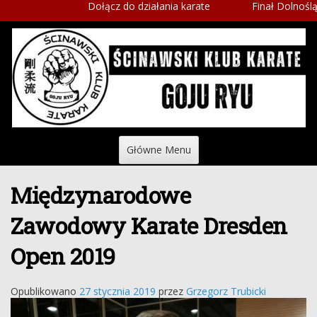
Dołącz do działania karate
Finał Dolnośląskic
Skip
to
content
Główne Menu
Międzynarodowe
Zawodowy Karate Dresden
Open 2019
Opublikowano
27 stycznia 2019
przez
Grzegorz Trubicki