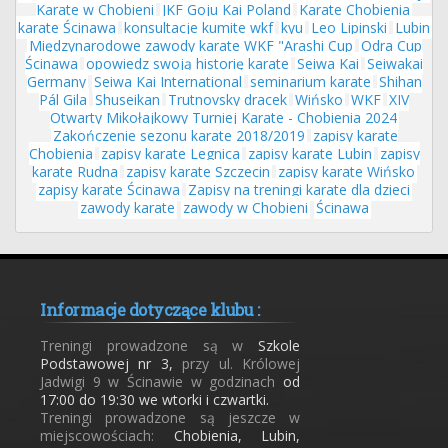
Karate w Chobieni
JKF Goju Kai Poland
Karate Chobienia
karate Ścinawa
konsultacje kumite wkf
kyu
Leo Lipinski
Lubin
Międzynarodowe zawody karate WKF "Arashi Cup
Odra Cup
Ścinawa
opowiedz swoją historię karate
Seiwa Kai
Seiwakai
Germany
Seiwa Kai International
seminarium karate
Shihan
Pál Gila
Shuseikan
Trutnovsky dracek
Wińsko
WKF
XIV
Otwarty Mikołajkowy Turniej Karate - Chobienia 2024
Zakończenie sezonu karate 2018/2019
zapisy karate
Chobienia
zapisy karate Legnica
zapisy karate Lubin
zapisy
karate Rudna
zapisy karate Szczecin
zapisy karate Wińsko
zapisy karate Ścinawa
Zapisy na treningi karate dla dzieci
zawody karate
zawody w Chobieni
Ścinawa
Informacje dotyczące klubu :
Treningi prowadzone są w
Szkole
Podstawowej nr 3,
przy ul. Królowej
Jadwigi 9 w Ścinawie w godzinach
od
17:00 do 19:30 we wtorki i czwartki.
Treningi prowadzone są jeszcze w
miejscowościach:
Chobienia, Lubin,