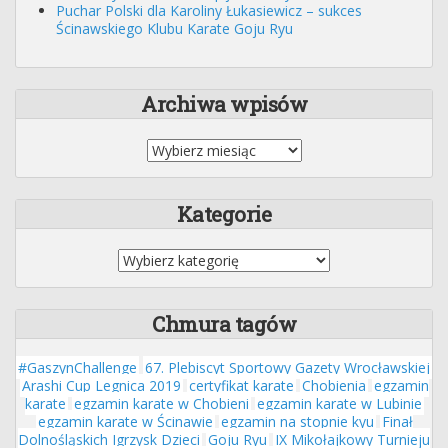
Puchar Polski dla Karoliny Łukasiewicz – sukces
Ścinawskiego Klubu Karate Goju Ryu
Archiwa wpisów
Archiwa
wpisów
Kategorie
Kategorie
Chmura tagów
#GaszynChallenge
67. Plebiscyt Sportowy Gazety Wrocławskiej
Arashi Cup Legnica 2019
certyfikat karate
Chobienia
egzamin
karate
egzamin karate w Chobieni
egzamin karate w Lubinie
egzamin karate w Ścinawie
egzamin na stopnie kyu
Finał
Dolnośląskich Igrzysk Dzieci
Goju Ryu
IX Mikołajkowy Turnieju