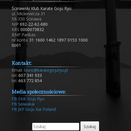
Ścinawski Klub Karate Goju Ryu
ul. Mickiewicza 31
59-330 Ścinawa
NIP
692-22-62-680
KRS
0000073832
BNP Paribas
nr konta
31 1600 1462 1897 0153 1000
0001
Kontakt:
Email:
biuro@karategojuryu.pl
tel.
607 341 933
tel.
663 772 854
Media społecznościowe:
FB ŚKK Goju Ryu
FB Seiwakai
FB JKF Goju Kai Poland
Szukaj: