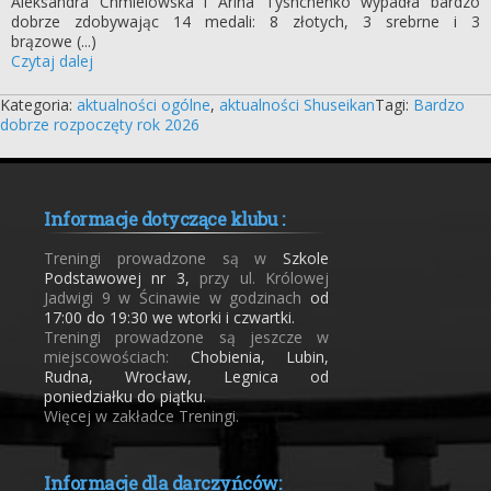
Aleksandra Chmielowska i Arina Tyshchenko wypadła bardzo
dobrze zdobywając 14 medali: 8 złotych, 3 srebrne i 3
brązowe (...)
Czytaj dalej
Kategoria:
aktualności ogólne
,
aktualności Shuseikan
Tagi:
Bardzo
dobrze rozpoczęty rok 2026
Informacje dotyczące klubu :
Treningi prowadzone są w
Szkole
Podstawowej nr 3,
przy ul. Królowej
Jadwigi 9 w Ścinawie w godzinach
od
17:00 do 19:30 we wtorki i czwartki.
Treningi prowadzone są jeszcze w
miejscowościach:
Chobienia, Lubin,
Rudna, Wrocław, Legnica od
poniedziałku do piątku.
Więcej w zakładce Treningi.
Informacje dla darczyńców: